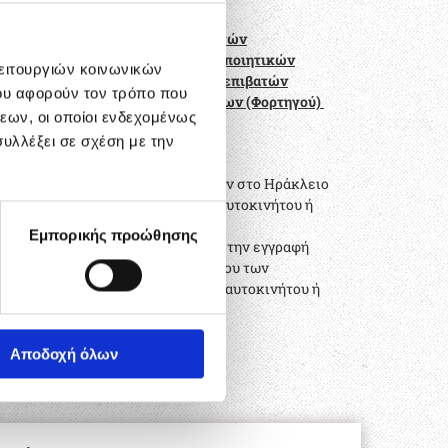
Εκπαίδευση επαγγελματιών οδηγών
αυτοκινήτων για χορήγηση Πιστοποιητικών
λειτουργιών κοινωνικών
Επαγγελματικής Ικανότητας ΠΕΙ επιβατών
ου αφορούν τον τρόπο που
(Λεωφορείου) ή ΠΕΙ εμπορευμάτων (Φορτηγού)
εων, οι οποίοι ενδεχομένως
υλλέξει σε σχέση με την
Προσφορές - Ειδικές Τιμές:
Σε φοιτητές που σπουδάζουν στο Ηράκλειο
για απόκτηση διπλώματος αυτοκινήτου ή
μοτοσικλέτας.
Εμπορικής προώθησης
Την περίοδο 01/10-31/03 με την εγγραφή
και αποπληρωμή του πακέτου των
υποχρεωτικών μαθημάτων αυτοκινήτου ή
μοτοσικλέτας.
Αποδοχή όλων