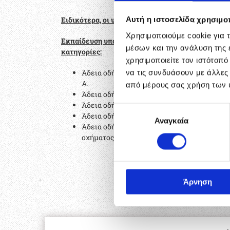
Ειδικότερα, οι υπηρεσίες μας:
Αυτή η ιστοσελίδα χρησιμοπ
Χρησιμοποιούμε cookie για 
Εκπαίδευση υποψήφιων οδηγών σε όλες τις
μέσων και την ανάλυση της
κατηγορίες:
χρησιμοποιείτε τον ιστότοπ
Άδεια οδήγησης μοτοσικλέτας ΑΜ, Α1, Α2,
να τις συνδυάσουν με άλλες
Α.
από μέρους σας χρήση των 
Άδεια οδήγησης αυτοκινήτου Β
Άδεια οδήγησης φορτηγού C
Επιλογή
Άδεια οδήγησης λεωφορείου D
Αναγκαία
συγκατάθεσης
Άδεια οδήγησης συρμού ή αρθρωτού
οχήματος CE
Άρνηση