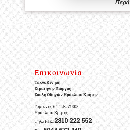
Περάσ
Επικοινωνία
ΤεχνοΚίνηση
Στρατήγης Γιώργος
Σχολή Οδηγών Ηράκλειο Κρήτης
Γορτύνης 64, Τ.Κ. 71303,
​Ηράκλειο Κρήτης
2810 222 552
Τηλ./Fax.:
6944 673 449