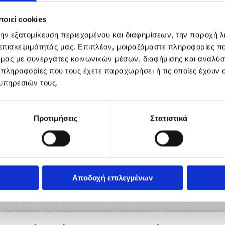
Μετεκπαίδευση κατόχων άδειας οδήγησης με
οιεί cookies
όχημα της σχολής ή δικό τους
την εξατομίκευση περιεχομένου και διαφημίσεων, την παροχή 
 επισκεψιμότητάς μας. Επιπλέον, μοιραζόμαστε πληροφορίες π
Υπηρεσίες που σχετίζονται με την:
ό μας με συνεργάτες κοινωνικών μέσων, διαφήμισης και αναλύσ
Ανανέωση άδειας οδήγησης (κάθε
 πληροφορίες που τους έχετε παραχωρήσει ή τις οποίες έχουν σ
κατηγορίας)
υπηρεσιών τους.
Αντικατάσταση παλαιού τύπου άδειας
οδήγησης
Έκδοση αντιγράφου άδειας οδήγησης λόγω
Προτιμήσεις
Στατιστικά
απώλειας, φθοράς, κλοπής
Ανταλλαγή άδειας οδήγησης από χώρα της
Ε.Ε. με ελληνική αντίστοιχης κατηγορίας
Χορήγηση ειδικής άδειας οδήγησης
επιβατικού δημόσιας χρήσης (ταξί)
Ταξινόμηση οχήματος
Αποδοχή επιλεγμένων
Μεταβίβαση οχήματος