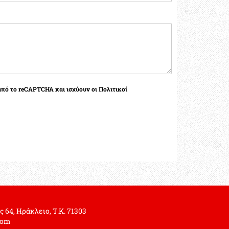
πό το reCAPTCHA και ισχύουν οι Πολιτικοί
 64, Ηράκλειο, Τ.Κ. 71303
.com